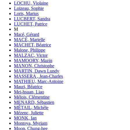
LOCHU, Violaine
Loizeau, Sophie
Loris, Marius
LUCBERT, Sandra
LUCHET, Patrice
M
Macé, Gérard
MACÉ, Marielle
MACHET, Béatrice
Malone, Philippe
MALZAC, Victor
MAMOORY, Mazin
MANON, Christophe
MARTIN, Dawn Lundy
MASSERA , Jean-Charles
MATHIEU, Marc-Antoine
Mauri, Béatrice
Mei-hsuan, Liao
Mélois, Clémentine
MENARD, Sébastien
MÉTAIL, Michèle
Mézenc, Juliette
MONK, Ian
Montoya, Myriam
Moon, Chung-hee