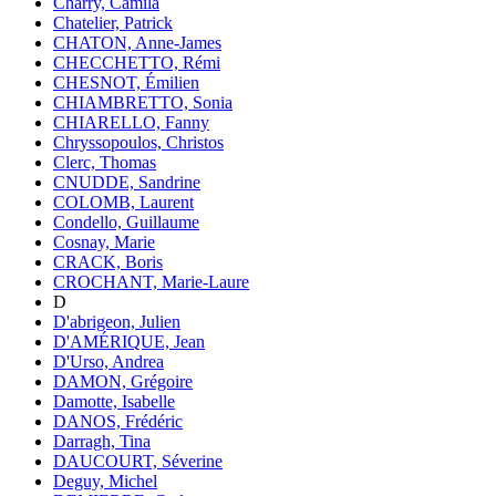
Charry, Camila
Chatelier, Patrick
CHATON, Anne-James
CHECCHETTO, Rémi
CHESNOT, Émilien
CHIAMBRETTO, Sonia
CHIARELLO, Fanny
Chryssopoulos, Christos
Clerc, Thomas
CNUDDE, Sandrine
COLOMB, Laurent
Condello, Guillaume
Cosnay, Marie
CRACK, Boris
CROCHANT, Marie-Laure
D
D'abrigeon, Julien
D'AMÉRIQUE, Jean
D'Urso, Andrea
DAMON, Grégoire
Damotte, Isabelle
DANOS, Frédéric
Darragh, Tina
DAUCOURT, Séverine
Deguy, Michel