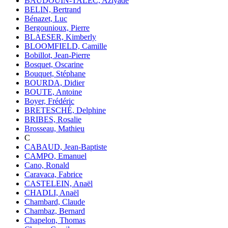
BAUDOUIN-TALEC, Aziyadé
BELIN, Bertrand
Bénazet, Luc
Bergounioux, Pierre
BLAESER, Kimberly
BLOOMFIELD, Camille
Bobillot, Jean-Pierre
Bosquet, Oscarine
Bouquet, Stéphane
BOURDA, Didier
BOUTE, Antoine
Boyer, Frédéric
BRETESCHÉ, Delphine
BRIBES, Rosalie
Brosseau, Mathieu
C
CABAUD, Jean-Baptiste
CAMPO, Emanuel
Cano, Ronald
Caravaca, Fabrice
CASTELEIN, Anaël
CHADLI, Anaël
Chambard, Claude
Chambaz, Bernard
Chapelon, Thomas