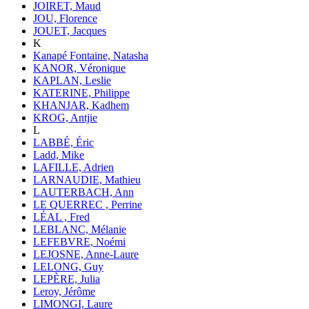
JOIRET, Maud
JOU, Florence
JOUET, Jacques
K
Kanapé Fontaine, Natasha
KANOR, Véronique
KAPLAN, Leslie
KATERINE, Philippe
KHANJAR, Kadhem
KROG, Antjie
L
LABBÉ, Éric
Ladd, Mike
LAFILLE, Adrien
LARNAUDIE, Mathieu
LAUTERBACH, Ann
LE QUERREC , Perrine
LÉAL , Fred
LEBLANC, Mélanie
LEFEBVRE, Noémi
LEJOSNE, Anne-Laure
LELONG, Guy
LEPÈRE, Julia
Leroy, Jérôme
LIMONGI, Laure