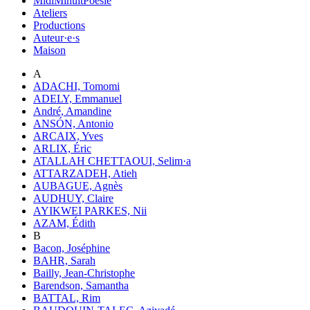
MidiMinuitPoésie
Ateliers
Productions
Auteur·e·s
Maison
A
ADACHI, Tomomi
ADELY, Emmanuel
André, Amandine
ANSÓN, Antonio
ARCAIX, Yves
ARLIX, Éric
ATALLAH CHETTAOUI, Selim·a
ATTARZADEH, Atieh
AUBAGUE, Agnès
AUDHUY, Claire
AYIKWEI PARKES, Nii
AZAM, Édith
B
Bacon, Joséphine
BAHR, Sarah
Bailly, Jean-Christophe
Barendson, Samantha
BATTAL, Rim