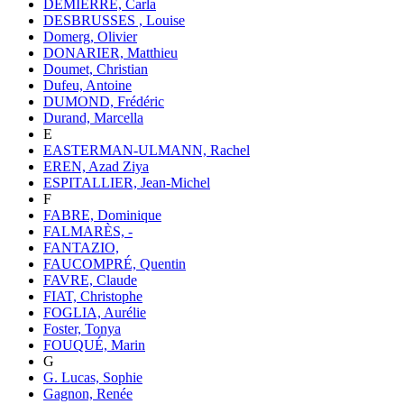
DEMIERRE, Carla
DESBRUSSES , Louise
Domerg, Olivier
DONARIER, Matthieu
Doumet, Christian
Dufeu, Antoine
DUMOND, Frédéric
Durand, Marcella
E
EASTERMAN-ULMANN, Rachel
EREN, Azad Ziya
ESPITALLIER, Jean-Michel
F
FABRE, Dominique
FALMARÈS, -
FANTAZIO,
FAUCOMPRÉ, Quentin
FAVRE, Claude
FIAT, Christophe
FOGLIA, Aurélie
Foster, Tonya
FOUQUÉ, Marin
G
G. Lucas, Sophie
Gagnon, Renée