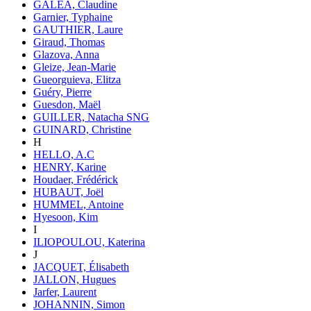
GALEA, Claudine
Garnier, Typhaine
GAUTHIER, Laure
Giraud, Thomas
Glazova, Anna
Gleize, Jean-Marie
Gueorguieva, Elitza
Guéry, Pierre
Guesdon, Maël
GUILLER, Natacha SNG
GUINARD, Christine
H
HELLO, A.C
HENRY, Karine
Houdaer, Frédérick
HUBAUT, Joël
HUMMEL, Antoine
Hyesoon, Kim
I
ILIOPOULOU, Katerina
J
JACQUET, Élisabeth
JALLON, Hugues
Jarfer, Laurent
JOHANNIN, Simon