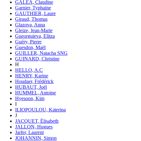
GALEA, Claudine
Garnier, Typhaine
GAUTHIER, Laure
Giraud, Thomas
Glazova, Anna
Gleize, Jean-Marie
Gueorguieva, Elitza
Guéry, Pierre
Guesdon, Maël
GUILLER, Natacha SNG
GUINARD, Christine
H
HELLO, A.C
HENRY, Karine
Houdaer, Frédérick
HUBAUT, Joël
HUMMEL, Antoine
Hyesoon, Kim
I
ILIOPOULOU, Katerina
J
JACQUET, Élisabeth
JALLON, Hugues
Jarfer, Laurent
JOHANNIN, Simon