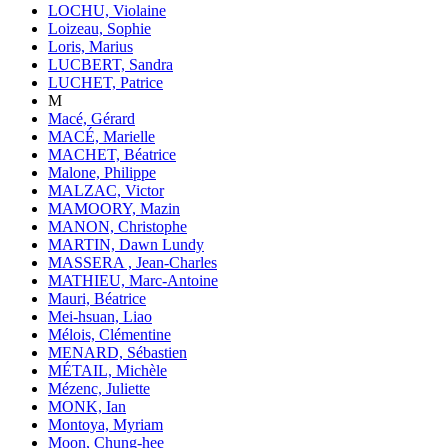
LOCHU, Violaine
Loizeau, Sophie
Loris, Marius
LUCBERT, Sandra
LUCHET, Patrice
M
Macé, Gérard
MACÉ, Marielle
MACHET, Béatrice
Malone, Philippe
MALZAC, Victor
MAMOORY, Mazin
MANON, Christophe
MARTIN, Dawn Lundy
MASSERA , Jean-Charles
MATHIEU, Marc-Antoine
Mauri, Béatrice
Mei-hsuan, Liao
Mélois, Clémentine
MENARD, Sébastien
MÉTAIL, Michèle
Mézenc, Juliette
MONK, Ian
Montoya, Myriam
Moon, Chung-hee