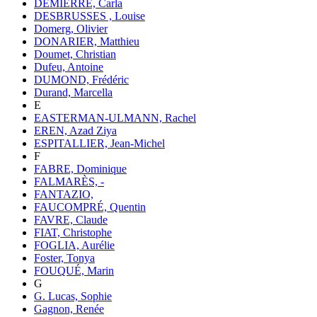
DEMIERRE, Carla
DESBRUSSES , Louise
Domerg, Olivier
DONARIER, Matthieu
Doumet, Christian
Dufeu, Antoine
DUMOND, Frédéric
Durand, Marcella
E
EASTERMAN-ULMANN, Rachel
EREN, Azad Ziya
ESPITALLIER, Jean-Michel
F
FABRE, Dominique
FALMARÈS, -
FANTAZIO,
FAUCOMPRÉ, Quentin
FAVRE, Claude
FIAT, Christophe
FOGLIA, Aurélie
Foster, Tonya
FOUQUÉ, Marin
G
G. Lucas, Sophie
Gagnon, Renée