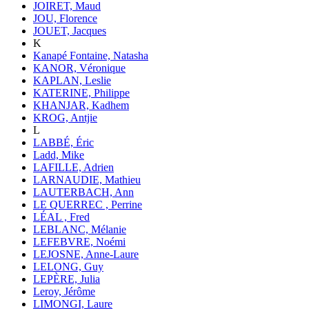
JOIRET, Maud
JOU, Florence
JOUET, Jacques
K
Kanapé Fontaine, Natasha
KANOR, Véronique
KAPLAN, Leslie
KATERINE, Philippe
KHANJAR, Kadhem
KROG, Antjie
L
LABBÉ, Éric
Ladd, Mike
LAFILLE, Adrien
LARNAUDIE, Mathieu
LAUTERBACH, Ann
LE QUERREC , Perrine
LÉAL , Fred
LEBLANC, Mélanie
LEFEBVRE, Noémi
LEJOSNE, Anne-Laure
LELONG, Guy
LEPÈRE, Julia
Leroy, Jérôme
LIMONGI, Laure