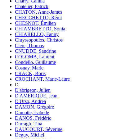
Charry, Camila
Chatelier, Patrick
CHATON, Anne-James
CHECCHETTO, Rémi
CHESNOT, Émilien
CHIAMBRETTO, Sonia
CHIARELLO, Fanny
Chryssopoulos, Christos
Clerc, Thomas
CNUDDE, Sandrine
COLOMB, Laurent
Condello, Guillaume
Cosnay, Marie
CRACK, Boris
CROCHANT, Marie-Laure
D
D'abrigeon, Julien
D'AMÉRIQUE, Jean
D'Urso, Andrea
DAMON, Grégoire
Damotte, Isabelle
DANOS, Frédéric
Darragh, Tina
DAUCOURT, Séverine
Deguy, Michel