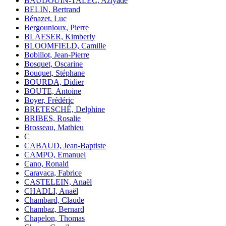
BAUDOUIN-TALEC, Aziyadé
BELIN, Bertrand
Bénazet, Luc
Bergounioux, Pierre
BLAESER, Kimberly
BLOOMFIELD, Camille
Bobillot, Jean-Pierre
Bosquet, Oscarine
Bouquet, Stéphane
BOURDA, Didier
BOUTE, Antoine
Boyer, Frédéric
BRETESCHÉ, Delphine
BRIBES, Rosalie
Brosseau, Mathieu
C
CABAUD, Jean-Baptiste
CAMPO, Emanuel
Cano, Ronald
Caravaca, Fabrice
CASTELEIN, Anaël
CHADLI, Anaël
Chambard, Claude
Chambaz, Bernard
Chapelon, Thomas