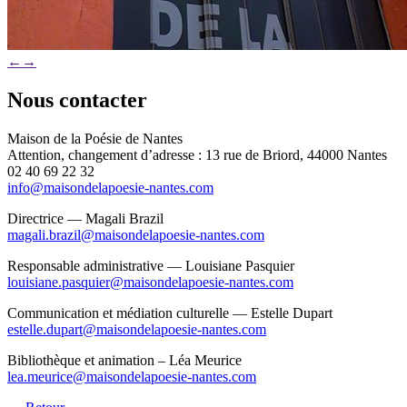
←
→
Nous contacter
Maison de la Poésie de Nantes
Attention, changement d’adresse : 13 rue de Briord, 44000 Nantes
02 40 69 22 32
info@maisondelapoesie-nantes.com
Directrice — Magali Brazil
magali.brazil@maisondelapoesie-nantes.com
Responsable administrative — Louisiane Pasquier
louisiane.pasquier@maisondelapoesie-nantes.com
Communication et médiation culturelle — Estelle Dupart
estelle.dupart@maisondelapoesie-nantes.com
Bibliothèque et animation – Léa Meurice
lea.meurice@maisondelapoesie-nantes.com