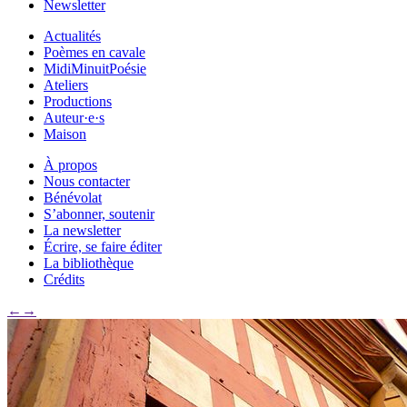
Newsletter
Actualités
Poèmes en cavale
MidiMinuitPoésie
Ateliers
Productions
Auteur·e·s
Maison
À propos
Nous contacter
Bénévolat
S’abonner, soutenir
La newsletter
Écrire, se faire éditer
La bibliothèque
Crédits
←
→