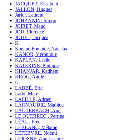
JACQUET, Élisabeth
JALLON, Hugues
Jarfer, Laurent
JOHANNIN, Simon
JOIRET, Maud
JOU, Florence
JOUET, Jacques
K
Kanapé Fontaine, Natasha
KANOR, Véronique
KAPLAN, Leslie
KATERINE, Philippe
KHANJAR, Kadhem
KROG, Antjie
L
LABBÉ, Éric
Ladd, Mike
LAFILLE, Adrien
LARNAUDIE, Mathieu
LAUTERBACH, Ann
LE QUERREC , Perrine
LÉAL , Fred
LEBLANC, Mélanie
LEFEBVRE, Noémi
LEJOSNE, Anne-Laure