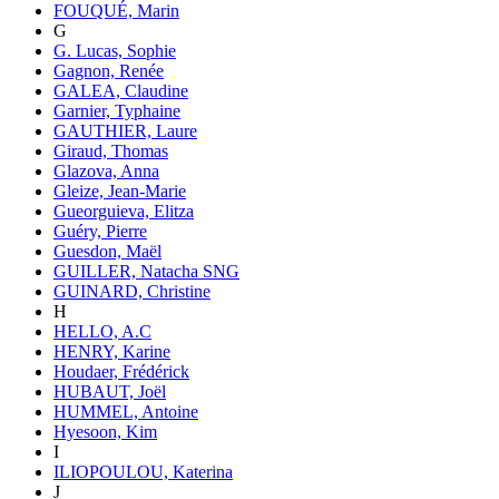
FOUQUÉ, Marin
G
G. Lucas, Sophie
Gagnon, Renée
GALEA, Claudine
Garnier, Typhaine
GAUTHIER, Laure
Giraud, Thomas
Glazova, Anna
Gleize, Jean-Marie
Gueorguieva, Elitza
Guéry, Pierre
Guesdon, Maël
GUILLER, Natacha SNG
GUINARD, Christine
H
HELLO, A.C
HENRY, Karine
Houdaer, Frédérick
HUBAUT, Joël
HUMMEL, Antoine
Hyesoon, Kim
I
ILIOPOULOU, Katerina
J