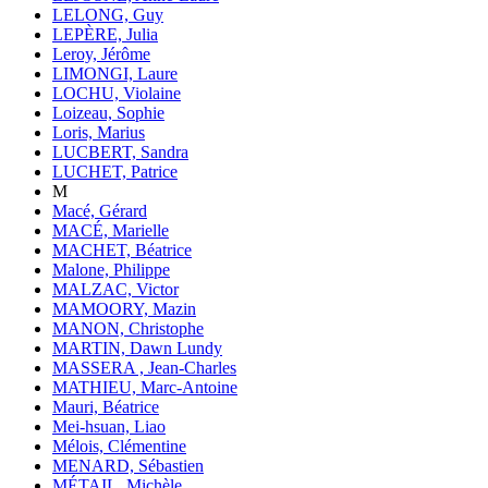
LELONG, Guy
LEPÈRE, Julia
Leroy, Jérôme
LIMONGI, Laure
LOCHU, Violaine
Loizeau, Sophie
Loris, Marius
LUCBERT, Sandra
LUCHET, Patrice
M
Macé, Gérard
MACÉ, Marielle
MACHET, Béatrice
Malone, Philippe
MALZAC, Victor
MAMOORY, Mazin
MANON, Christophe
MARTIN, Dawn Lundy
MASSERA , Jean-Charles
MATHIEU, Marc-Antoine
Mauri, Béatrice
Mei-hsuan, Liao
Mélois, Clémentine
MENARD, Sébastien
MÉTAIL, Michèle