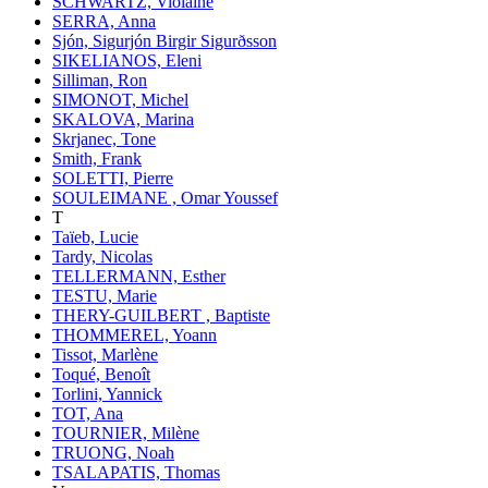
SCHWARTZ, Violaine
SERRA, Anna
Sjón, Sigurjón Birgir Sigurðsson
SIKELIANOS, Eleni
Silliman, Ron
SIMONOT, Michel
SKALOVA, Marina
Skrjanec, Tone
Smith, Frank
SOLETTI, Pierre
SOULEIMANE , Omar Youssef
T
Taïeb, Lucie
Tardy, Nicolas
TELLERMANN, Esther
TESTU, Marie
THERY-GUILBERT , Baptiste
THOMMEREL, Yoann
Tissot, Marlène
Toqué, Benoît
Torlini, Yannick
TOT, Ana
TOURNIER, Milène
TRUONG, Noah
TSALAPATIS, Thomas