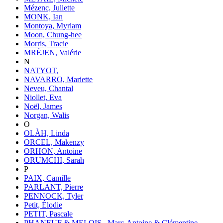
Mézenc, Juliette
MONK, Ian
Montoya, Myriam
Moon, Chung-hee
Morris, Tracie
MRÉJEN, Valérie
N
NATYOT,
NAVARRO, Mariette
Neveu, Chantal
Niollet, Eva
Noël, James
Norgan, Walis
O
OLÀH, Linda
ORCEL, Makenzy
ORHON, Antoine
ORUMCHI, Sarah
P
PAIX, Camille
PARLANT, Pierre
PENNOCK, Tyler
Petit, Élodie
PETIT, Pascale
PHANEUF & MELOIS , Marc-Antoine & Clémentine