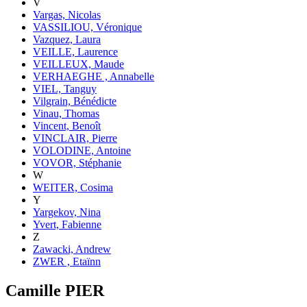
V
Vargas, Nicolas
VASSILIOU, Véronique
Vazquez, Laura
VEILLE, Laurence
VEILLEUX, Maude
VERHAEGHE , Annabelle
VIEL, Tanguy
Vilgrain, Bénédicte
Vinau, Thomas
Vincent, Benoît
VINCLAIR, Pierre
VOLODINE, Antoine
VOVOR, Stéphanie
W
WEITER, Cosima
Y
Yargekov, Nina
Yvert, Fabienne
Z
Zawacki, Andrew
ZWER , Etaïnn
Camille
PIER