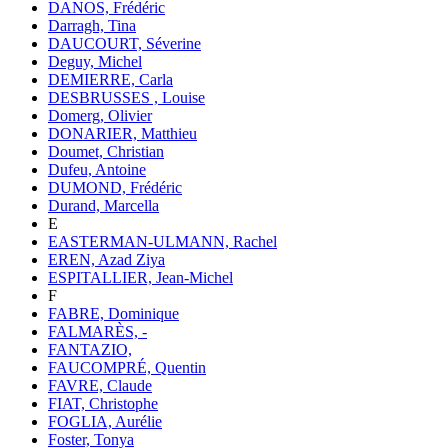
DANOS, Frédéric
Darragh, Tina
DAUCOURT, Séverine
Deguy, Michel
DEMIERRE, Carla
DESBRUSSES , Louise
Domerg, Olivier
DONARIER, Matthieu
Doumet, Christian
Dufeu, Antoine
DUMOND, Frédéric
Durand, Marcella
E
EASTERMAN-ULMANN, Rachel
EREN, Azad Ziya
ESPITALLIER, Jean-Michel
F
FABRE, Dominique
FALMARÈS, -
FANTAZIO,
FAUCOMPRÉ, Quentin
FAVRE, Claude
FIAT, Christophe
FOGLIA, Aurélie
Foster, Tonya