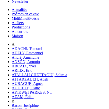
Newsletter
Actualités
Poèmes en cavale
MidiMinuitPoésie
Ateliers
Productions
Auteur·e·s
Maison
A
ADACHI, Tomomi
ADELY, Emmanuel
André, Amandine
ANSÓN, Antonio
ARCAIX, Yves
ARLIX, Éric
ATALLAH CHETTAOUI, Selim·a
ATTARZADEH, Atieh
AUBAGUE, Agnès
AUDHUY, Claire
AYIKWEI PARKES, Nii
AZAM, Édith
B
Bacon, Joséphine