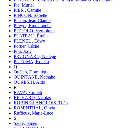
Pic, Muriel
PIER , Camille
PINÇON, Isabelle
Pinson, Jean-Claude
Pireyre, Emmanuelle
PITTOLO, Véronique
PLATEAU, Émilie
PLENEL , Edwy
Portier, Cécile
Pou, Jody
PRUGNARD, Nadège
PUTUMA, Koleka
Q
Quélen, Dominique
QUINTANE, Nathalie
QURESHI, Aldo
R
RAVA, Farideh
RICHARD, Nicolas
ROBINE-LANGLOIS, Théo
ROSENTHAL, Olivia
Ruffieux, Marie-Luce
S
Sacré, James