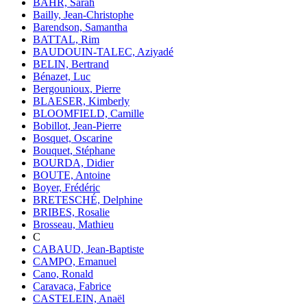
BAHR, Sarah
Bailly, Jean-Christophe
Barendson, Samantha
BATTAL, Rim
BAUDOUIN-TALEC, Aziyadé
BELIN, Bertrand
Bénazet, Luc
Bergounioux, Pierre
BLAESER, Kimberly
BLOOMFIELD, Camille
Bobillot, Jean-Pierre
Bosquet, Oscarine
Bouquet, Stéphane
BOURDA, Didier
BOUTE, Antoine
Boyer, Frédéric
BRETESCHÉ, Delphine
BRIBES, Rosalie
Brosseau, Mathieu
C
CABAUD, Jean-Baptiste
CAMPO, Emanuel
Cano, Ronald
Caravaca, Fabrice
CASTELEIN, Anaël