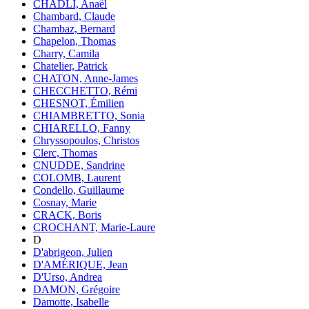
CHADLI, Anaël
Chambard, Claude
Chambaz, Bernard
Chapelon, Thomas
Charry, Camila
Chatelier, Patrick
CHATON, Anne-James
CHECCHETTO, Rémi
CHESNOT, Émilien
CHIAMBRETTO, Sonia
CHIARELLO, Fanny
Chryssopoulos, Christos
Clerc, Thomas
CNUDDE, Sandrine
COLOMB, Laurent
Condello, Guillaume
Cosnay, Marie
CRACK, Boris
CROCHANT, Marie-Laure
D
D'abrigeon, Julien
D'AMÉRIQUE, Jean
D'Urso, Andrea
DAMON, Grégoire
Damotte, Isabelle