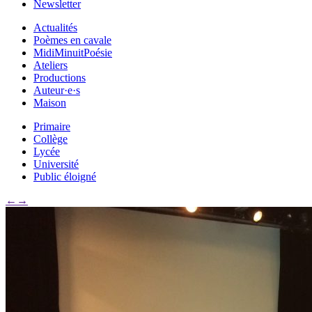
Newsletter
Actualités
Poèmes en cavale
MidiMinuitPoésie
Ateliers
Productions
Auteur·e·s
Maison
Primaire
Collège
Lycée
Université
Public éloigné
←
→