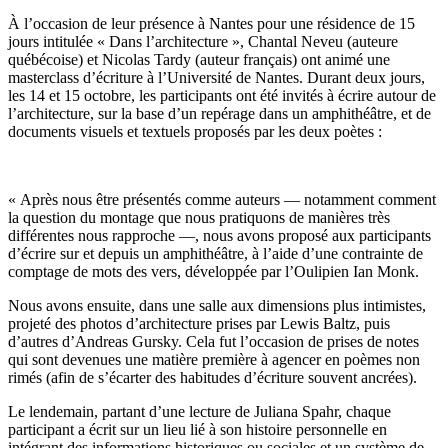
À l’occasion de leur présence à Nantes pour une résidence de 15
jours intitulée « Dans l’architecture », Chantal Neveu (auteure
québécoise) et Nicolas Tardy (auteur français) ont animé une
masterclass d’écriture à l’Université de Nantes. Durant deux jours,
les 14 et 15 octobre, les participants ont été invités à écrire autour de
l’architecture, sur la base d’un repérage dans un amphithéâtre, et de
documents visuels et textuels proposés par les deux poètes :
« Après nous être présentés comme auteurs — notamment comment
la question du montage que nous pratiquons de manières très
différentes nous rapproche —, nous avons proposé aux participants
d’écrire sur et depuis un amphithéâtre, à l’aide d’une contrainte de
comptage de mots des vers, développée par l’Oulipien Ian Monk.
Nous avons ensuite, dans une salle aux dimensions plus intimistes,
projeté des photos d’architecture prises par Lewis Baltz, puis
d’autres d’Andreas Gursky. Cela fut l’occasion de prises de notes
qui sont devenues une matière première à agencer en poèmes non
rimés (afin de s’écarter des habitudes d’écriture souvent ancrées).
Le lendemain, partant d’une lecture de Juliana Spahr, chaque
participant a écrit sur un lieu lié à son histoire personnelle en
intégrant des informations historiques ou sociales et un système de