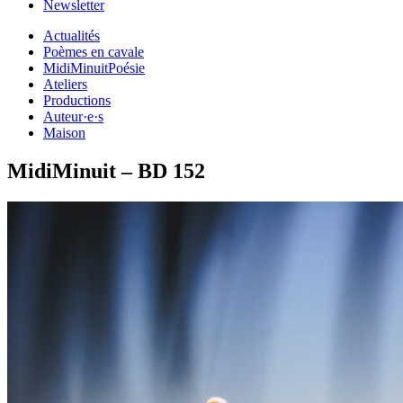
Newsletter
Actualités
Poèmes en cavale
MidiMinuitPoésie
Ateliers
Productions
Auteur·e·s
Maison
MidiMinuit – BD 152