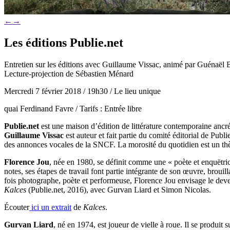
←
→
Les éditions Publie.net
Entretien sur les éditions avec Guillaume Vissac, animé par Guénaël B
Lecture-projection de Sébastien Ménard
Mercredi 7 février 2018 / 19h30 / Le lieu unique
quai Ferdinand Favre / Tarifs : Entrée libre
Publie.net
est une maison d’édition de littérature contemporaine ancrée 
Guillaume Vissac
est auteur et fait partie du comité éditorial de Pub
des annonces vocales de la SNCF. La morosité du quotidien est un thè
Florence Jou
, née en 1980, se définit comme une « poète et enquëtric
notes, ses étapes de travail font partie intégrante de son œuvre, brouill
fois photographe, poète et performeuse, Florence Jou envisage le deve
Kalces
(Publie.net, 2016), avec Gurvan Liard et Simon Nicolas.
Écouter
ici un extrait
de
Kalces
.
Gurvan Liard
, né en 1974, est joueur de vielle à roue. Il se produit