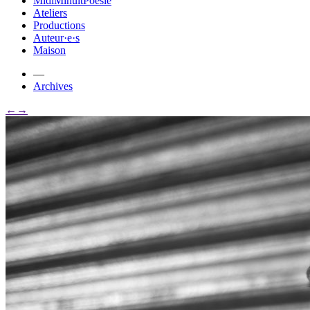
MidiMinuitPoésie
Ateliers
Productions
Auteur·e·s
Maison
—
Archives
←
→