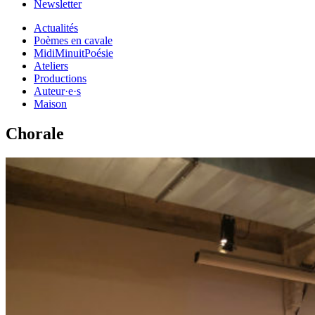
Newsletter
Actualités
Poèmes en cavale
MidiMinuitPoésie
Ateliers
Productions
Auteur·e·s
Maison
Chorale