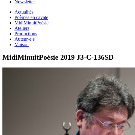
Newsletter
Actualités
Poèmes en cavale
MidiMinuitPoésie
Ateliers
Productions
Auteur·e·s
Maison
MidiMinuitPoésie 2019 J3-C-136SD