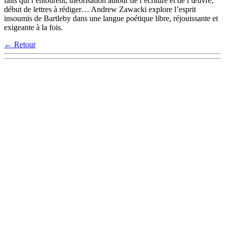
faits qui l’entourent, théorisation autour de l’écriture et de l’œuvre,
début de lettres à rédiger… Andrew Zawacki explore l’esprit
insoumis de Bartleby dans une langue poétique libre, réjouissante et
exigeante à la fois.
← Retour